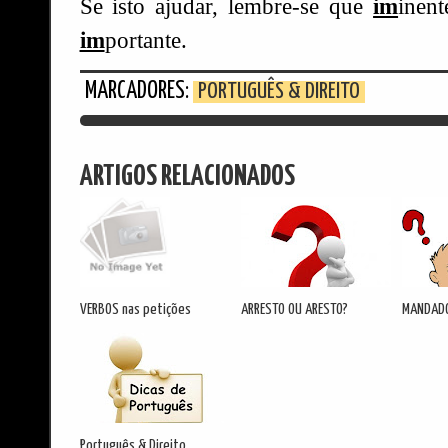
Se isto ajudar, lembre-se que
im
inen
im
portante.
MARCADORES:
PORTUGUÊS & DIREITO
ARTIGOS RELACIONADOS
VERBOS nas petições
ARRESTO OU ARESTO?
MANDADO
Português & Direito