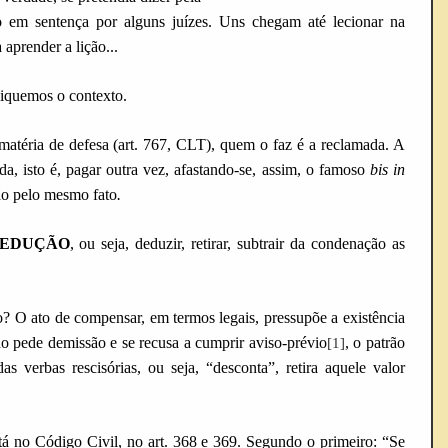
m sentença por alguns juízes. Uns chegam até lecionar na
aprender a lição...
pliquemos o contexto.
téria de defesa (art. 767, CLT), quem o faz é a reclamada. A
da, isto é, pagar outra vez, afastando-se, assim, o famoso
bis in
ão pelo mesmo fato
.
EDUÇÃO
, ou seja, deduzir, retirar, subtrair da condenação as
o? O ato de compensar, em termos legais, pressupõe a existência
 pede demissão e se recusa a cumprir aviso-prévio
, o patrão
[1]
 verbas rescisórias, ou seja, “desconta”, retira aquele valor
tá no Código Civil, no art. 368 e 369. Segundo o primeiro: “Se