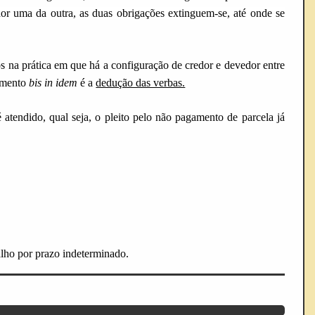
r uma da outra, as duas obrigações extinguem-se, até onde se
os na prática em que há a configuração de credor e devedor entre
gamento
bis in idem
é a
dedução das verbas.
 atendido, qual seja,
o
p
leito pelo
não
pagamento de parcela já
alho por prazo indeterminado.