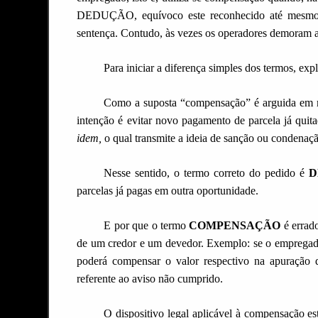
DEDUÇÃO, equívoco este reconhecido até mesmo e
sentença. Contudo, às vezes os operadores demoram a 
Para iniciar a diferença simples dos termos, ex
Como a suposta “compensação” é arguida em ma
intenção é evitar novo pagamento de parcela já quita
idem,
o qual transmite a ideia de sanção ou condenaç
Nesse sentido, o termo correto do pedido é
D
parcelas já pagas em outra oportunidade.
E por que o termo
COMPENSAÇÃO
é errad
de um credor e um devedor. Exemplo: se o empregado
poderá compensar o valor respectivo na apuração das
referen
te ao aviso não cumprido
.
O dispositivo legal aplicável à compensação es