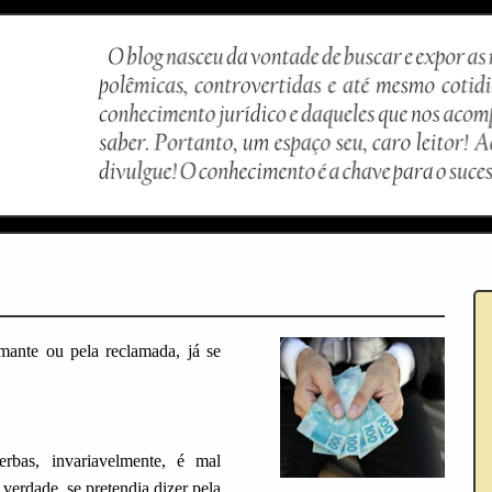
amante ou pela reclamada, já se
s, invariavelmente, é mal
verdade, se pretendia dizer pela