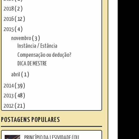
2018
( 2 )
2016
( 12 )
2015
( 4 )
novembro
( 3 )
Instância / Estância
Compensação ou dedução?
DICA DE MESTRE
abril
( 1 )
2014
( 39 )
2013
( 48 )
2012
( 21 )
POSTAGENS POPULARES
PRINCÍPIO DA LESIVIDADE (OU