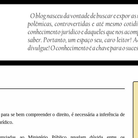
para se bem compreender o direito, é necessária a inferência de
rídico.
nviadas ao Ministério Público revelam dúvida entre os