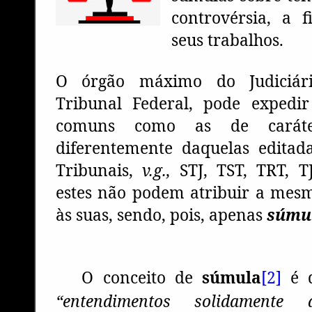
controvérsia, a 
seus trabalhos.
O órgão máximo do Judiciár
Tribunal Federal, pode expedi
comuns como as de cará
diferentemente daquelas editad
Tribunais,
v.g.,
STJ, TST, TRT, T
estes não podem atribuir a mesm
às suas, sendo, pois, apenas
súmu
O conceito de
súmula
[2]
é 
“entendimentos solidamente 