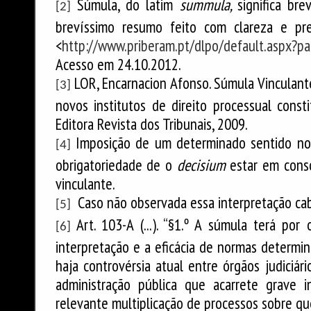
Súmula, do latim
summula,
significa br
[2]
brevíssimo resumo feito com clareza e pre
<
http://www.priberam.pt/dlpo/default.aspx?
Acesso em 24.10.2012.
LOR, Encarnacion Afonso. Súmula Vinculant
[3]
novos institutos de direito processual const
Editora Revista dos Tribunais, 2009.
Imposição de um determinado sentido nor
[4]
obrigatoriedade de o
decisium
estar em cons
vinculante.
Caso não observada essa interpretação
ca
[5]
Art. 103-A (...). “§1.º A súmula terá por 
[6]
interpretação e a eficácia de normas determin
haja controvérsia atual entre órgãos judiciár
administração pública que acarrete grave i
relevante multiplicação de processos sobre que